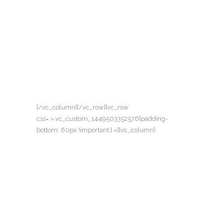
[/vc_column][/vc_row][vc_row
css= ».vc_custom_1449503352576{padding-
bottom: 60px !important;} »][vc_column]