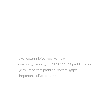
[/vc_column][/vc_row][vc_row
css= ».vc_custom_1449503409497{padding-top:
50px !important;padding-bottom: 50px
!important;} »][vc_column]