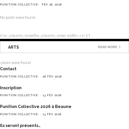
PUNITION COLLECTIVE
FÉV 26, 2018
No posts were found.
[/vc_column_inner][vc_column_inner width= »1/3″]
ARTS
READ MORE
 posts were found.
Contact
PUNITION COLLECTIVE
26 FÉV 2018
Inscription
PUNITION COLLECTIVE
13 FÉV 2018
Punition Collective 2026 à Beaune
PUNITION COLLECTIVE
13 FÉV 2018
Ils seront présents…