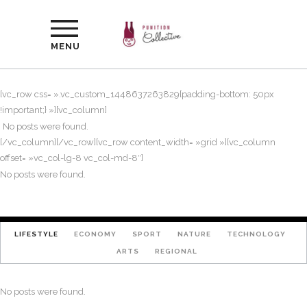
MENU
[vc_row css= ».vc_custom_1448637263829{padding-bottom: 50px
!important;} »][vc_column]
No posts were found.
[/vc_column][/vc_row][vc_row content_width= »grid »][vc_column
offset= »vc_col-lg-8 vc_col-md-8″]
No posts were found.
LIFESTYLE
ECONOMY
SPORT
NATURE
TECHNOLOGY
ARTS
REGIONAL
No posts were found.