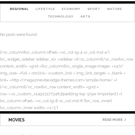
REGIONAL
LIFESTYLE
ECONOMY
SPORT
NATURE
TECHNOLOGY
ARTS
No posts were found.
[/vc_column][vc_column offset= »vc_col-lg-4 vc_col-md-4″]
[vc_widget_sidebar sidebar_id= »sidebar »][/vc_column][/vc_row][vc_row
content_width= »grid »][vc_column][vc_single_image image= »1472″
img_size= »full » onclick= »custom_link » img_link_target= »_blank »
link= »http://magazinevibe.edge-themes.com/simple-home/ »]
[/vc_column][/vc_row][vc_row content_width= »grid »
css= ».vc_custom_1449231773483{padding-top: 50px !important;} »]
[vc_column offset= »vc_col-lg-8 vc_col-md-8″][vc_row_inner]
[vc_column_inner width= »1/3″]
MOVIES
READ MORE