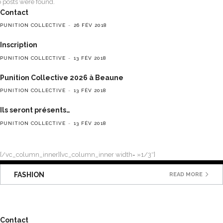
 posts were found.
Contact
PUNITION COLLECTIVE
26 FÉV 2018
Inscription
PUNITION COLLECTIVE
13 FÉV 2018
Punition Collective 2026 à Beaune
PUNITION COLLECTIVE
13 FÉV 2018
Ils seront présents…
PUNITION COLLECTIVE
13 FÉV 2018
[/vc_column_inner][vc_column_inner width= »1/3″]
FASHION
READ MORE
Contact