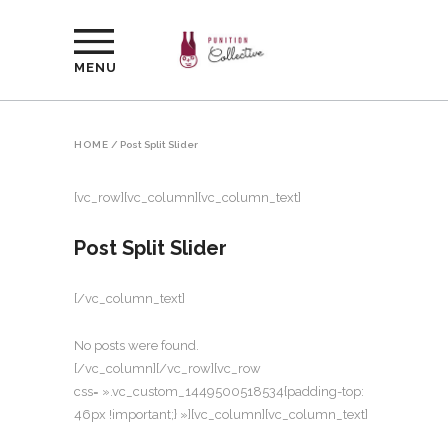
MENU
HOME
/
Post Split Slider
[vc_row][vc_column][vc_column_text]
Post Split Slider
[/vc_column_text]
No posts were found.
[/vc_column][/vc_row][vc_row
css= ».vc_custom_1449500518534{padding-top:
46px !important;} »][vc_column][vc_column_text]