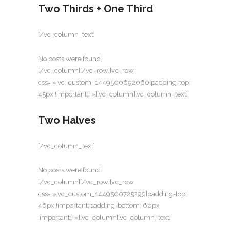
Two Thirds + One Third
[/vc_column_text]
No posts were found.
[/vc_column][/vc_row][vc_row
css= ».vc_custom_1449500692060{padding-top:
45px !important;} »][vc_column][vc_column_text]
Two Halves
[/vc_column_text]
No posts were found.
[/vc_column][/vc_row][vc_row
css= ».vc_custom_1449500725299{padding-top:
46px !important;padding-bottom: 60px
!important;} »][vc_column][vc_column_text]