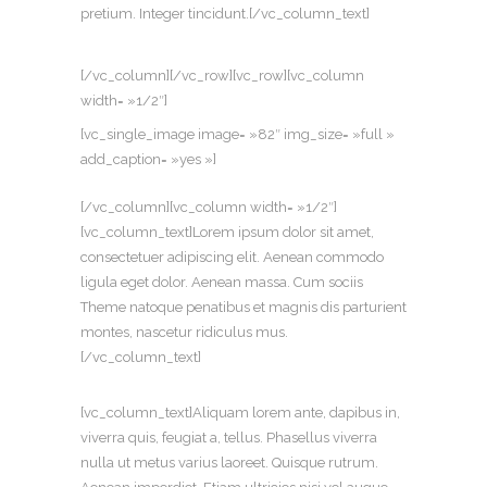
pretium. Integer tincidunt.[/vc_column_text]
[/vc_column][/vc_row][vc_row][vc_column
width= »1/2″]
[vc_single_image image= »82″ img_size= »full »
add_caption= »yes »]
[/vc_column][vc_column width= »1/2″]
[vc_column_text]Lorem ipsum dolor sit amet,
consectetuer adipiscing elit. Aenean commodo
ligula eget dolor. Aenean massa. Cum sociis
Theme natoque penatibus et magnis dis parturient
montes, nascetur ridiculus mus.
[/vc_column_text]
[vc_column_text]Aliquam lorem ante, dapibus in,
viverra quis, feugiat a, tellus. Phasellus viverra
nulla ut metus varius laoreet. Quisque rutrum.