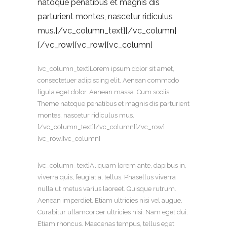
natoque penatibus et magnis dis
parturient montes, nascetur ridiculus
mus.[/vc_column_text][/vc_column]
[/vc_row][vc_row][vc_column]
[vc_column_text]Lorem ipsum dolor sit amet,
consectetuer adipiscing elit. Aenean commodo
ligula eget dolor. Aenean massa. Cum sociis
Theme natoque penatibus et magnis dis parturient
montes, nascetur ridiculus mus.
[/vc_column_text][/vc_column][/vc_row]
[vc_row][vc_column]
[vc_column_text]Aliquam lorem ante, dapibus in,
viverra quis, feugiat a, tellus. Phasellus viverra
nulla ut metus varius laoreet. Quisque rutrum.
Aenean imperdiet. Etiam ultricies nisi vel augue.
Curabitur ullamcorper ultricies nisi. Nam eget dui.
Etiam rhoncus. Maecenas tempus, tellus eget