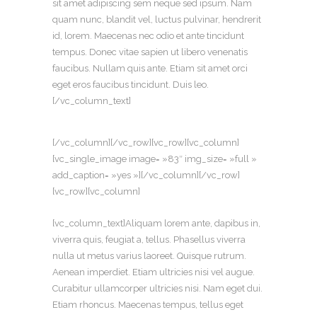
sit amet adipiscing sem neque sed ipsum. Nam
quam nunc, blandit vel, luctus pulvinar, hendrerit
id, lorem. Maecenas nec odio et ante tincidunt
tempus. Donec vitae sapien ut libero venenatis
faucibus. Nullam quis ante. Etiam sit amet orci
eget eros faucibus tincidunt. Duis leo.
[/vc_column_text]
[/vc_column][/vc_row][vc_row][vc_column]
[vc_single_image image= »83″ img_size= »full »
add_caption= »yes »][/vc_column][/vc_row]
[vc_row][vc_column]
[vc_column_text]Aliquam lorem ante, dapibus in,
viverra quis, feugiat a, tellus. Phasellus viverra
nulla ut metus varius laoreet. Quisque rutrum.
Aenean imperdiet. Etiam ultricies nisi vel augue.
Curabitur ullamcorper ultricies nisi. Nam eget dui.
Etiam rhoncus. Maecenas tempus, tellus eget