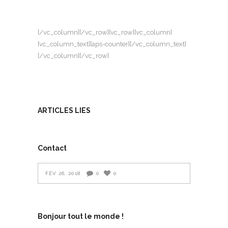
[/vc_column][/vc_row][vc_row][vc_column]
[vc_column_text][aps-counter][/vc_column_text]
[/vc_column][/vc_row]
ARTICLES LIES
Contact
FÉV 26, 2018
0
0
Bonjour tout le monde !