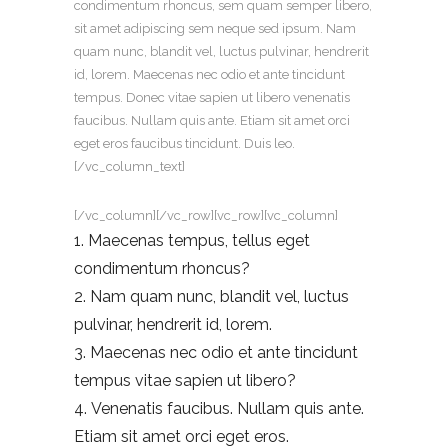
condimentum rhoncus, sem quam semper libero,
sit amet adipiscing sem neque sed ipsum. Nam
quam nunc, blandit vel, luctus pulvinar, hendrerit
id, lorem. Maecenas nec odio et ante tincidunt
tempus. Donec vitae sapien ut libero venenatis
faucibus. Nullam quis ante. Etiam sit amet orci
eget eros faucibus tincidunt. Duis leo.
[/vc_column_text]
[/vc_column][/vc_row][vc_row][vc_column]
Maecenas tempus, tellus eget
condimentum rhoncus?
Nam quam nunc, blandit vel, luctus
pulvinar, hendrerit id, lorem.
Maecenas nec odio et ante tincidunt
tempus vitae sapien ut libero?
Venenatis faucibus. Nullam quis ante.
Etiam sit amet orci eget eros.