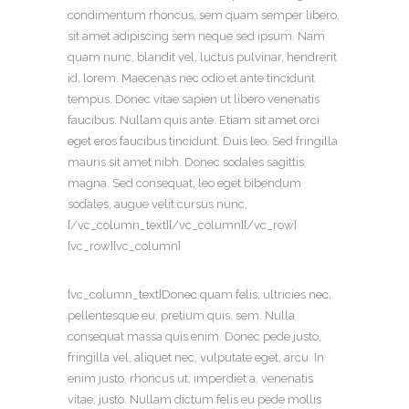
condimentum rhoncus, sem quam semper libero,
sit amet adipiscing sem neque sed ipsum. Nam
quam nunc, blandit vel, luctus pulvinar, hendrerit
id, lorem. Maecenas nec odio et ante tincidunt
tempus. Donec vitae sapien ut libero venenatis
faucibus. Nullam quis ante. Etiam sit amet orci
eget eros faucibus tincidunt. Duis leo. Sed fringilla
mauris sit amet nibh. Donec sodales sagittis
magna. Sed consequat, leo eget bibendum
sodales, augue velit cursus nunc,
[/vc_column_text][/vc_column][/vc_row]
[vc_row][vc_column]
[vc_column_text]Donec quam felis, ultricies nec,
pellentesque eu, pretium quis, sem. Nulla
consequat massa quis enim. Donec pede justo,
fringilla vel, aliquet nec, vulputate eget, arcu. In
enim justo, rhoncus ut, imperdiet a, venenatis
vitae, justo. Nullam dictum felis eu pede mollis