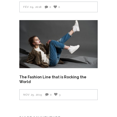
FÉV 09, 2018
0
0
The Fashion Line that is Rocking the
World
NOV 25, 2015
0
3