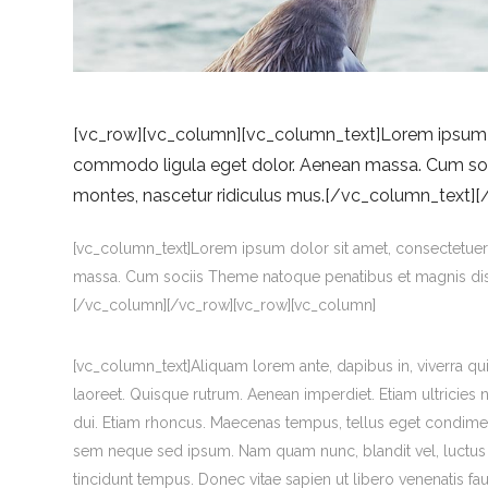
[vc_row][vc_column][vc_column_text]Lorem ipsum do
commodo ligula eget dolor. Aenean massa. Cum soc
montes, nascetur ridiculus mus.[/vc_column_text]
[vc_column_text]Lorem ipsum dolor sit amet, consectetuer
massa. Cum sociis Theme natoque penatibus et magnis dis 
[/vc_column][/vc_row][vc_row][vc_column]
[vc_column_text]Aliquam lorem ante, dapibus in, viverra quis,
laoreet. Quisque rutrum. Aenean imperdiet. Etiam ultricies n
dui. Etiam rhoncus. Maecenas tempus, tellus eget condim
sem neque sed ipsum. Nam quam nunc, blandit vel, luctus p
tincidunt tempus. Donec vitae sapien ut libero venenatis fa