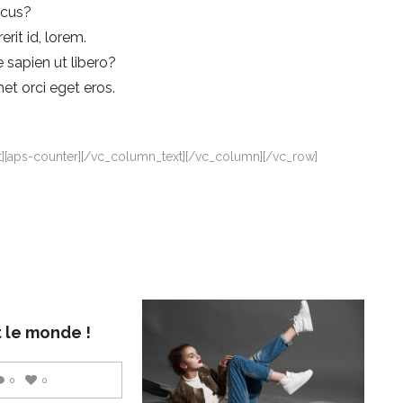
ncus?
rit id, lorem.
 sapien ut libero?
et orci eget eros.
][aps-counter][/vc_column_text][/vc_column][/vc_row]
 le monde !
0
0