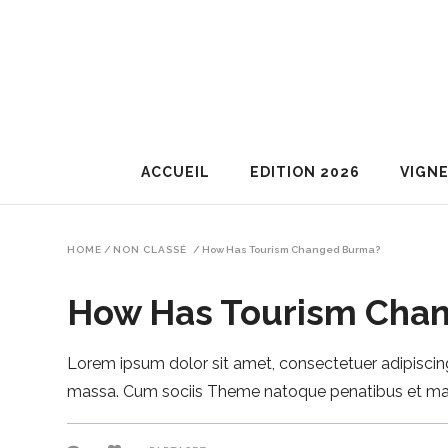
ACCUEIL
EDITION 2026
VIGN
HOME
/
NON CLASSÉ
/
How Has Tourism Changed Burma?
How Has Tourism Cha
Lorem ipsum dolor sit amet, consectetuer adipiscin
massa. Cum sociis Theme natoque penatibus et magn