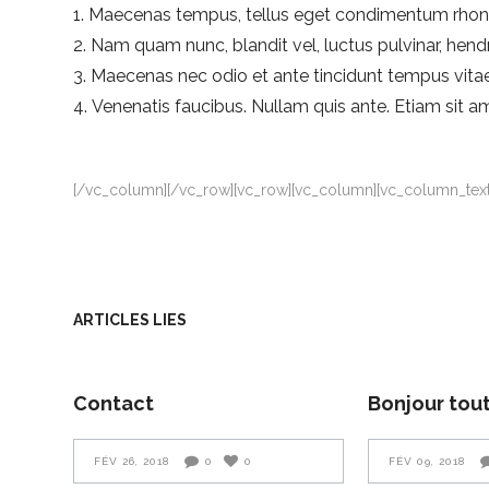
Maecenas tempus, tellus eget condimentum rho
Nam quam nunc, blandit vel, luctus pulvinar, hendre
Maecenas nec odio et ante tincidunt tempus vitae
Venenatis faucibus. Nullam quis ante. Etiam sit am
[/vc_column][/vc_row][vc_row][vc_column][vc_column_text
ARTICLES LIES
Contact
Bonjour tout
FÉV 26, 2018
0
0
FÉV 09, 2018