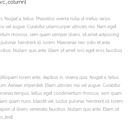
[vc_column]
 feugiat a, tellus. Phasellus viverra nulla ut metus varius
isi vel augue. Curabitur ullamcorper ultricies nisi. Nam eget
entum rhoncus, sem quam semper libero, sit amet adipiscing
ulvinar, hendrerit id, lorem. Maecenas nec odio et ante
ucibus. Nullam quis ante. Etiam sit amet orci eget eros faucibus
quam lorem ante, dapibus in, viverra quis, feugiat a, tellus.
rum. Aenean imperdiet. Etiam ultricies nisi vel augue. Curabitur
 Maecenas tempus, tellus eget condimentum rhoncus, sem quam
m quam nunc, blandit vel, luctus pulvinar, hendrerit id, lorem.
ien ut libero venenatis faucibus. Nullam quis ante. Etiam sit
n_text]