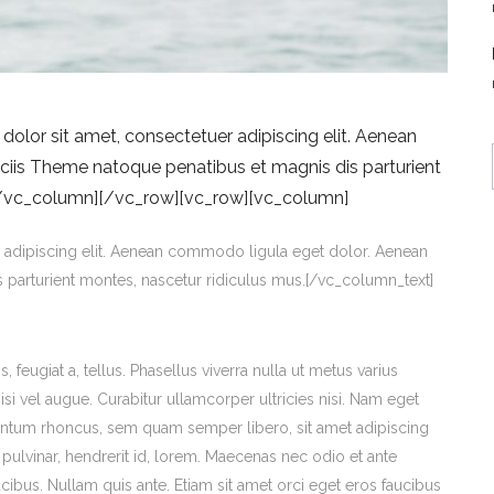
lor sit amet, consectetuer adipiscing elit. Aenean
iis Theme natoque penatibus et magnis dis parturient
[/vc_column][/vc_row][vc_row][vc_column]
 adipiscing elit. Aenean commodo ligula eget dolor. Aenean
parturient montes, nascetur ridiculus mus.[/vc_column_text]
 feugiat a, tellus. Phasellus viverra nulla ut metus varius
isi vel augue. Curabitur ullamcorper ultricies nisi. Nam eget
entum rhoncus, sem quam semper libero, sit amet adipiscing
ulvinar, hendrerit id, lorem. Maecenas nec odio et ante
ucibus. Nullam quis ante. Etiam sit amet orci eget eros faucibus