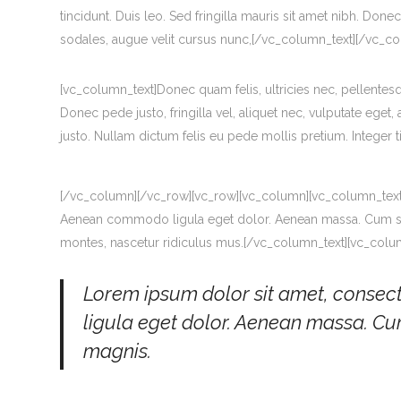
tincidunt. Duis leo. Sed fringilla mauris sit amet nibh. Do
sodales, augue velit cursus nunc,[/vc_column_text][/vc_c
[vc_column_text]Donec quam felis, ultricies nec, pellente
Donec pede justo, fringilla vel, aliquet nec, vulputate eget, 
justo. Nullam dictum felis eu pede mollis pretium. Integer 
[/vc_column][/vc_row][vc_row][vc_column][vc_column_text]
Aenean commodo ligula eget dolor. Aenean massa. Cum so
montes, nascetur ridiculus mus.[/vc_column_text][vc_colu
Lorem ipsum dolor sit amet, consec
ligula eget dolor. Aenean massa. C
magnis.