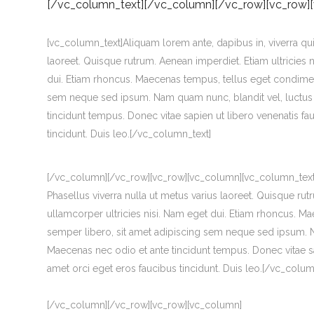
[/vc_column_text][/vc_column][/vc_row][vc_row]
[vc_column_text]Aliquam lorem ante, dapibus in, viverra quis,
laoreet. Quisque rutrum. Aenean imperdiet. Etiam ultricies n
dui. Etiam rhoncus. Maecenas tempus, tellus eget condim
sem neque sed ipsum. Nam quam nunc, blandit vel, luctus p
tincidunt tempus. Donec vitae sapien ut libero venenatis fa
tincidunt. Duis leo.[/vc_column_text]
[/vc_column][/vc_row][vc_row][vc_column][vc_column_text]Ali
Phasellus viverra nulla ut metus varius laoreet. Quisque rut
ullamcorper ultricies nisi. Nam eget dui. Etiam rhoncus.
semper libero, sit amet adipiscing sem neque sed ipsum. Na
Maecenas nec odio et ante tincidunt tempus. Donec vitae sap
amet orci eget eros faucibus tincidunt. Duis leo.[/vc_colum
[/vc_column][/vc_row][vc_row][vc_column]