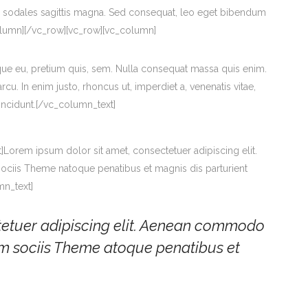
nec sodales sagittis magna. Sed consequat, leo eget bibendum
olumn][/vc_row][vc_row][vc_column]
sque eu, pretium quis, sem. Nulla consequat massa quis enim.
arcu. In enim justo, rhoncus ut, imperdiet a, venenatis vitae,
tincidunt.[/vc_column_text]
Lorem ipsum dolor sit amet, consectetuer adipiscing elit.
ciis Theme natoque penatibus et magnis dis parturient
mn_text]
tetuer adipiscing elit. Aenean commodo
um sociis Theme atoque penatibus et