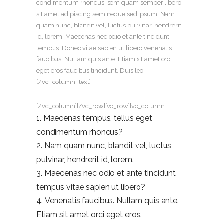
condimentum rhoncus, sem quam semper libero,
sit amet adipiscing sem neque sed ipsum. Nam
quam nunc, blandit vel, luctus pulvinar, hendrerit
id, lorem. Maecenas nec odio et ante tincidunt
tempus. Donec vitae sapien ut libero venenatis
faucibus. Nullam quis ante. Etiam sit amet orci
eget eros faucibus tincidunt. Duis leo.
[/vc_column_text]
[/vc_column][/vc_row][vc_row][vc_column]
Maecenas tempus, tellus eget
condimentum rhoncus?
Nam quam nunc, blandit vel, luctus
pulvinar, hendrerit id, lorem.
Maecenas nec odio et ante tincidunt
tempus vitae sapien ut libero?
Venenatis faucibus. Nullam quis ante.
Etiam sit amet orci eget eros.