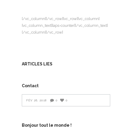
[/vc_column][/vc_row][vc_row][vc_column]
[vc_column_text][aps-counter][/vc_column_text]
[/vc_column][/vc_row]
ARTICLES LIES
Contact
FÉV 26, 2018
0
0
Bonjour tout le monde !