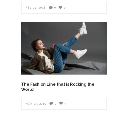
FÉV 09, 2018
0
0
The Fashion Line that is Rocking the
World
NOV 25, 2015
0
3