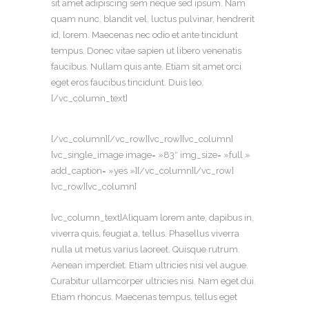
sit amet adipiscing sem neque sed ipsum. Nam
quam nunc, blandit vel, luctus pulvinar, hendrerit
id, lorem. Maecenas nec odio et ante tincidunt
tempus. Donec vitae sapien ut libero venenatis
faucibus. Nullam quis ante. Etiam sit amet orci
eget eros faucibus tincidunt. Duis leo.
[/vc_column_text]
[/vc_column][/vc_row][vc_row][vc_column]
[vc_single_image image= »83″ img_size= »full »
add_caption= »yes »][/vc_column][/vc_row]
[vc_row][vc_column]
[vc_column_text]Aliquam lorem ante, dapibus in,
viverra quis, feugiat a, tellus. Phasellus viverra
nulla ut metus varius laoreet. Quisque rutrum.
Aenean imperdiet. Etiam ultricies nisi vel augue.
Curabitur ullamcorper ultricies nisi. Nam eget dui.
Etiam rhoncus. Maecenas tempus, tellus eget