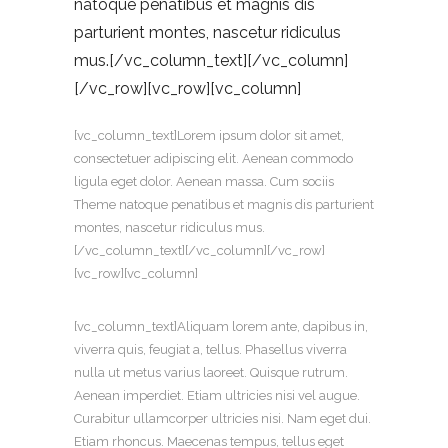
natoque penatibus et magnis dis
parturient montes, nascetur ridiculus
mus.[/vc_column_text][/vc_column]
[/vc_row][vc_row][vc_column]
[vc_column_text]Lorem ipsum dolor sit amet,
consectetuer adipiscing elit. Aenean commodo
ligula eget dolor. Aenean massa. Cum sociis
Theme natoque penatibus et magnis dis parturient
montes, nascetur ridiculus mus.
[/vc_column_text][/vc_column][/vc_row]
[vc_row][vc_column]
[vc_column_text]Aliquam lorem ante, dapibus in,
viverra quis, feugiat a, tellus. Phasellus viverra
nulla ut metus varius laoreet. Quisque rutrum.
Aenean imperdiet. Etiam ultricies nisi vel augue.
Curabitur ullamcorper ultricies nisi. Nam eget dui.
Etiam rhoncus. Maecenas tempus, tellus eget