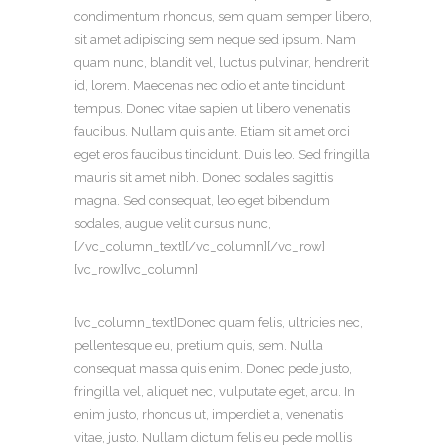
condimentum rhoncus, sem quam semper libero,
sit amet adipiscing sem neque sed ipsum. Nam
quam nunc, blandit vel, luctus pulvinar, hendrerit
id, lorem. Maecenas nec odio et ante tincidunt
tempus. Donec vitae sapien ut libero venenatis
faucibus. Nullam quis ante. Etiam sit amet orci
eget eros faucibus tincidunt. Duis leo. Sed fringilla
mauris sit amet nibh. Donec sodales sagittis
magna. Sed consequat, leo eget bibendum
sodales, augue velit cursus nunc,
[/vc_column_text][/vc_column][/vc_row]
[vc_row][vc_column]
[vc_column_text]Donec quam felis, ultricies nec,
pellentesque eu, pretium quis, sem. Nulla
consequat massa quis enim. Donec pede justo,
fringilla vel, aliquet nec, vulputate eget, arcu. In
enim justo, rhoncus ut, imperdiet a, venenatis
vitae, justo. Nullam dictum felis eu pede mollis