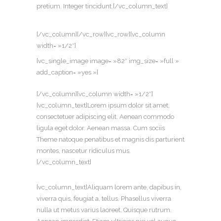
pretium. Integer tincidunt.[/vc_column_text]
[/vc_column][/vc_row][vc_row][vc_column
width= »1/2″]
[vc_single_image image= »82″ img_size= »full »
add_caption= »yes »]
[/vc_column][vc_column width= »1/2″]
[vc_column_text]Lorem ipsum dolor sit amet,
consectetuer adipiscing elit. Aenean commodo
ligula eget dolor. Aenean massa. Cum sociis
Theme natoque penatibus et magnis dis parturient
montes, nascetur ridiculus mus.
[/vc_column_text]
[vc_column_text]Aliquam lorem ante, dapibus in,
viverra quis, feugiat a, tellus. Phasellus viverra
nulla ut metus varius laoreet. Quisque rutrum.