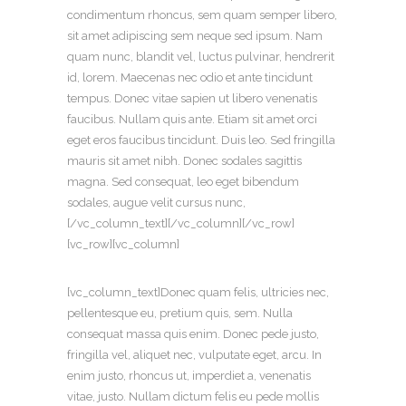
condimentum rhoncus, sem quam semper libero,
sit amet adipiscing sem neque sed ipsum. Nam
quam nunc, blandit vel, luctus pulvinar, hendrerit
id, lorem. Maecenas nec odio et ante tincidunt
tempus. Donec vitae sapien ut libero venenatis
faucibus. Nullam quis ante. Etiam sit amet orci
eget eros faucibus tincidunt. Duis leo. Sed fringilla
mauris sit amet nibh. Donec sodales sagittis
magna. Sed consequat, leo eget bibendum
sodales, augue velit cursus nunc,
[/vc_column_text][/vc_column][/vc_row]
[vc_row][vc_column]
[vc_column_text]Donec quam felis, ultricies nec,
pellentesque eu, pretium quis, sem. Nulla
consequat massa quis enim. Donec pede justo,
fringilla vel, aliquet nec, vulputate eget, arcu. In
enim justo, rhoncus ut, imperdiet a, venenatis
vitae, justo. Nullam dictum felis eu pede mollis