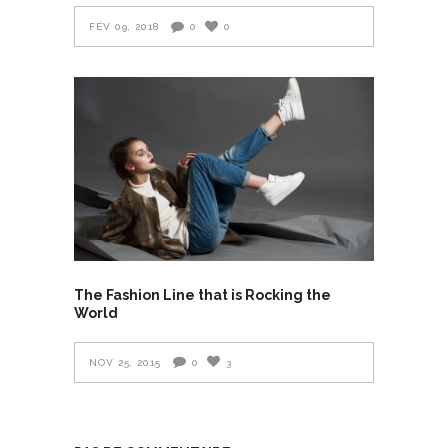
FÉV 09, 2018
0
0
The Fashion Line that is Rocking the
World
NOV 25, 2015
0
3