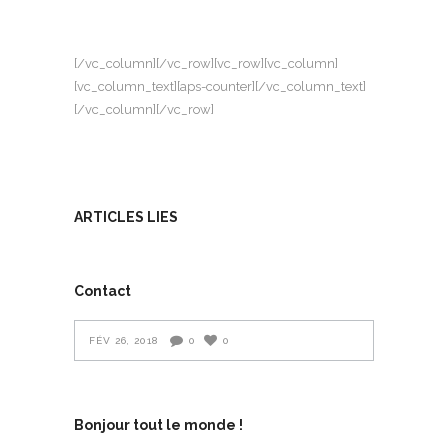
[/vc_column][/vc_row][vc_row][vc_column]
[vc_column_text][aps-counter][/vc_column_text]
[/vc_column][/vc_row]
ARTICLES LIES
Contact
FÉV 26, 2018
0
0
Bonjour tout le monde !