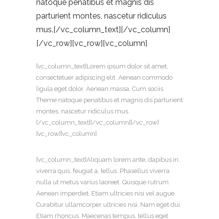
natoque penatibus et magnis dis
parturient montes, nascetur ridiculus
mus.[/vc_column_text][/vc_column]
[/vc_row][vc_row][vc_column]
[vc_column_text]Lorem ipsum dolor sit amet,
consectetuer adipiscing elit. Aenean commodo
ligula eget dolor. Aenean massa. Cum sociis
Theme natoque penatibus et magnis dis parturient
montes, nascetur ridiculus mus.
[/vc_column_text][/vc_column][/vc_row]
[vc_row][vc_column]
[vc_column_text]Aliquam lorem ante, dapibus in,
viverra quis, feugiat a, tellus. Phasellus viverra
nulla ut metus varius laoreet. Quisque rutrum.
Aenean imperdiet. Etiam ultricies nisi vel augue.
Curabitur ullamcorper ultricies nisi. Nam eget dui.
Etiam rhoncus. Maecenas tempus, tellus eget