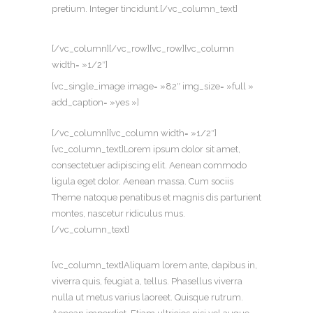
pretium. Integer tincidunt.[/vc_column_text]
[/vc_column][/vc_row][vc_row][vc_column
width= »1/2″]
[vc_single_image image= »82″ img_size= »full »
add_caption= »yes »]
[/vc_column][vc_column width= »1/2″]
[vc_column_text]Lorem ipsum dolor sit amet,
consectetuer adipiscing elit. Aenean commodo
ligula eget dolor. Aenean massa. Cum sociis
Theme natoque penatibus et magnis dis parturient
montes, nascetur ridiculus mus.
[/vc_column_text]
[vc_column_text]Aliquam lorem ante, dapibus in,
viverra quis, feugiat a, tellus. Phasellus viverra
nulla ut metus varius laoreet. Quisque rutrum.