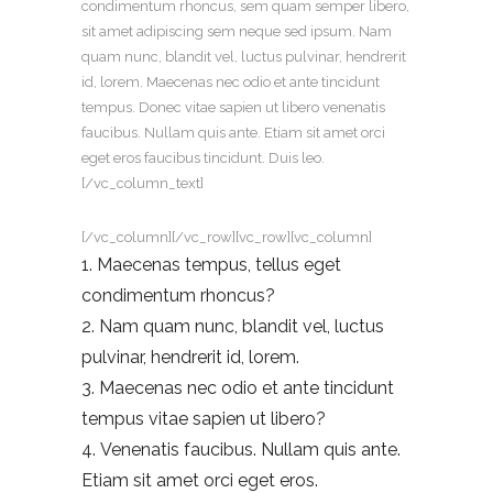
condimentum rhoncus, sem quam semper libero,
sit amet adipiscing sem neque sed ipsum. Nam
quam nunc, blandit vel, luctus pulvinar, hendrerit
id, lorem. Maecenas nec odio et ante tincidunt
tempus. Donec vitae sapien ut libero venenatis
faucibus. Nullam quis ante. Etiam sit amet orci
eget eros faucibus tincidunt. Duis leo.
[/vc_column_text]
[/vc_column][/vc_row][vc_row][vc_column]
Maecenas tempus, tellus eget
condimentum rhoncus?
Nam quam nunc, blandit vel, luctus
pulvinar, hendrerit id, lorem.
Maecenas nec odio et ante tincidunt
tempus vitae sapien ut libero?
Venenatis faucibus. Nullam quis ante.
Etiam sit amet orci eget eros.