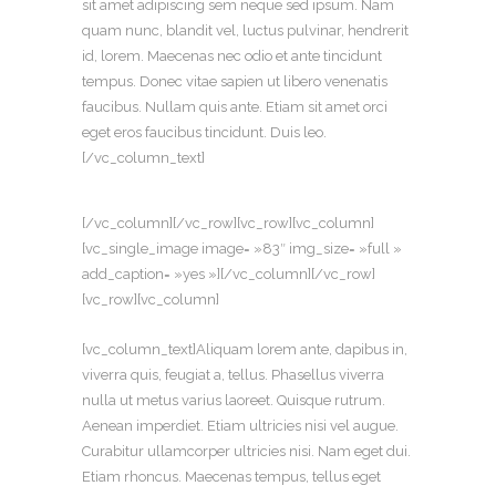
sit amet adipiscing sem neque sed ipsum. Nam
quam nunc, blandit vel, luctus pulvinar, hendrerit
id, lorem. Maecenas nec odio et ante tincidunt
tempus. Donec vitae sapien ut libero venenatis
faucibus. Nullam quis ante. Etiam sit amet orci
eget eros faucibus tincidunt. Duis leo.
[/vc_column_text]
[/vc_column][/vc_row][vc_row][vc_column]
[vc_single_image image= »83″ img_size= »full »
add_caption= »yes »][/vc_column][/vc_row]
[vc_row][vc_column]
[vc_column_text]Aliquam lorem ante, dapibus in,
viverra quis, feugiat a, tellus. Phasellus viverra
nulla ut metus varius laoreet. Quisque rutrum.
Aenean imperdiet. Etiam ultricies nisi vel augue.
Curabitur ullamcorper ultricies nisi. Nam eget dui.
Etiam rhoncus. Maecenas tempus, tellus eget