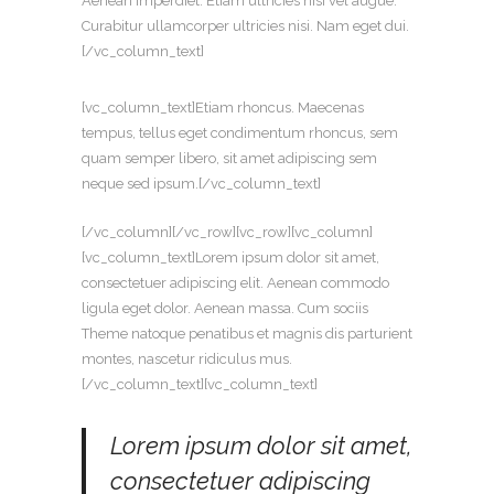
Aenean imperdiet. Etiam ultricies nisi vel augue.
Curabitur ullamcorper ultricies nisi. Nam eget dui.
[/vc_column_text]
[vc_column_text]Etiam rhoncus. Maecenas
tempus, tellus eget condimentum rhoncus, sem
quam semper libero, sit amet adipiscing sem
neque sed ipsum.[/vc_column_text]
[/vc_column][/vc_row][vc_row][vc_column]
[vc_column_text]Lorem ipsum dolor sit amet,
consectetuer adipiscing elit. Aenean commodo
ligula eget dolor. Aenean massa. Cum sociis
Theme natoque penatibus et magnis dis parturient
montes, nascetur ridiculus mus.
[/vc_column_text][vc_column_text]
Lorem ipsum dolor sit amet,
consectetuer adipiscing